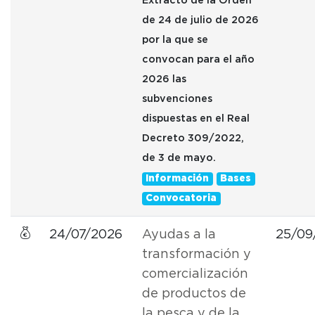
Extracto de la Orden
de 24 de julio de 2026
por la que se
convocan para el año
2026 las
subvenciones
dispuestas en el Real
Decreto 309/2022,
de 3 de mayo.
Información
Bases
Convocatoria
24/07/2026
Ayudas a la
25/09
transformación y
comercialización
de productos de
la pesca y de la