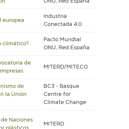
ión
ONU, Red España
Industria
al europea
Conectada 4.0
Pacto Mundial
 climático?
ONU, Red España
vocatoria de
MITERD/MITECO
 empresas
anismo de
BC3 - Basque
en la Unión
Centre for
Climate Change
a de Naciones
MITERD
r plásticos