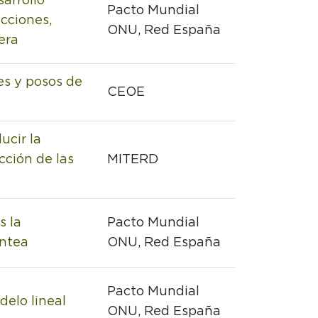
arrollo
Pacto Mundial
acciones,
ONU, Red España
era
es y posos de
CEOE
ucir la
cción de las
MITERD
s la
Pacto Mundial
antea
ONU, Red España
Pacto Mundial
delo lineal
ONU, Red España