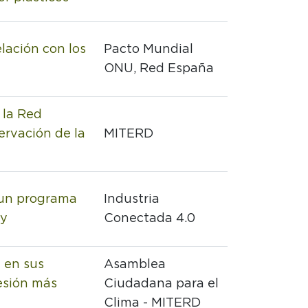
elación con los
Pacto Mundial
ONU, Red España
 la Red
rvación de la
MITERD
 un programa
Industria
my
Conectada 4.0
 en sus
Asamblea
esión más
Ciudadana para el
Clima - MITERD