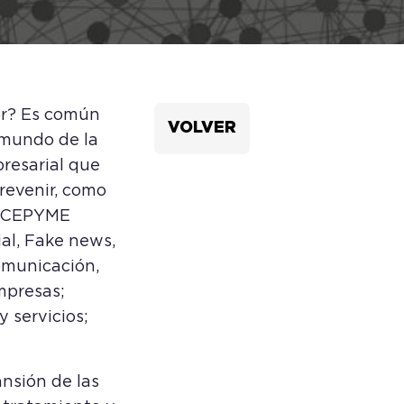
vor? Es común
VOLVER
 mundo de la
resarial que
revenir, como
E-CEPYME
ial, Fake news,
omunicación,
mpresas;
 servicios;
ansión de las