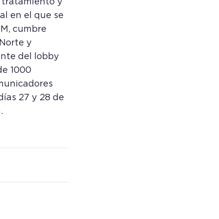
 tratamiento y
l en el que se
OM, cumbre
Norte y
nte del lobby
de 1000
omunicadores
días 27 y 28 de
.