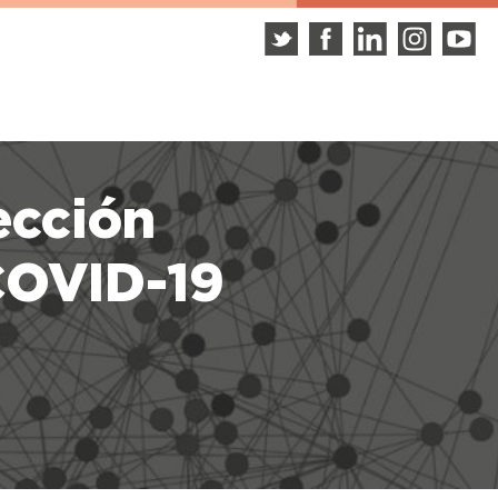
ección
 COVID-19