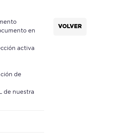
umento
VOLVER
 documento en
cción activa
ación de
L de nuestra