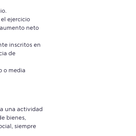
io.
l ejercicio
n aumento neto
te inscritos en
cia de
o o media
ta una actividad
de bienes,
cial, siempre