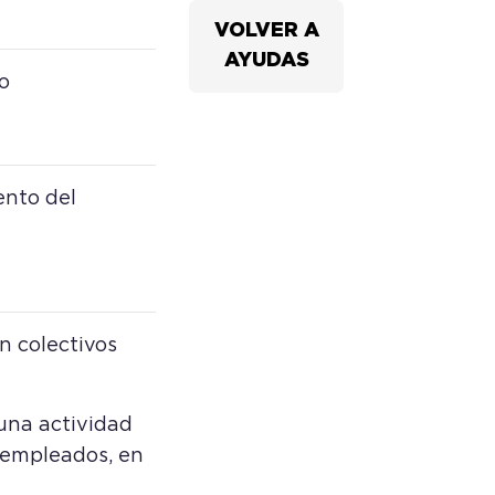
VOLVER A
AYUDAS
o
ento del
n colectivos
 una actividad
sempleados, en