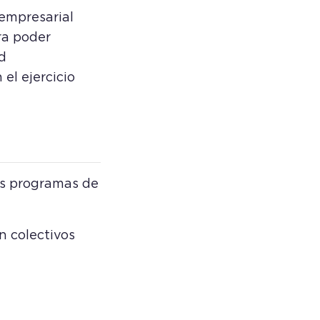
 empresarial
ra poder
ad
el ejercicio
tes programas de
n colectivos